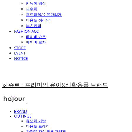
키높이 방석
파우치
후드타올/수유가리개
다용도 정리망
부츠키퍼
FASHION ACC
베이비 슈즈
베이비 모자
STORE
EVENT
NOTICE
하쥬르 :: 프리미엄 유아&생활용품 브랜드
BRAND
OUTINGS
유모차 가방
다용도 트레이
차량용 자석 햇빛가리개