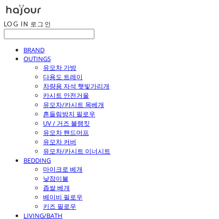
LOG IN
로그인
BRAND
OUTINGS
유모차 가방
다용도 트레이
차량용 자석 햇빛가리개
카시트 안전거울
유모차/카시트 목베개
흔들림방지 필로우
UV / 거즈 블랭킷
유모차 핸드머프
유모차 커버
유모차/카시트 이너시트
BEDDING
마이크로 베개
낮잠이불
좁쌀 베개
베이비 필로우
키즈 필로우
LIVING/BATH