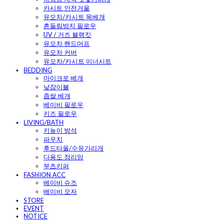
카시트 안전거울
유모차/카시트 목베개
흔들림방지 필로우
UV / 거즈 블랭킷
유모차 핸드머프
유모차 커버
유모차/카시트 이너시트
BEDDING
마이크로 베개
낮잠이불
좁쌀 베개
베이비 필로우
키즈 필로우
LIVING/BATH
키높이 방석
파우치
후드타올/수유가리개
다용도 정리망
부츠키퍼
FASHION ACC
베이비 슈즈
베이비 모자
STORE
EVENT
NOTICE