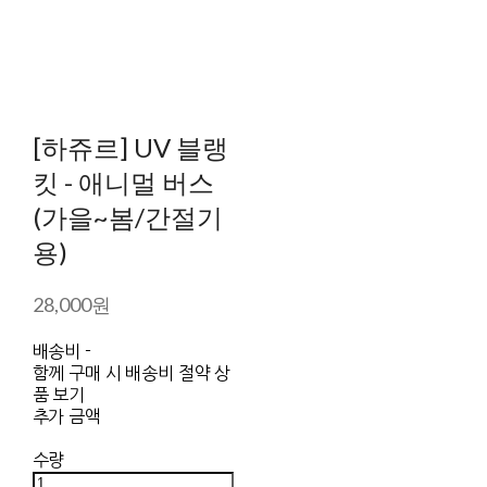
[하쥬르] UV 블랭
킷 - 애니멀 버스
(가을~봄/간절기
용)
28,000원
배송비
-
함께 구매 시 배송비 절약 상
품 보기
추가 금액
수량