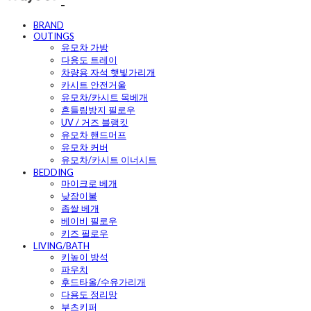
BRAND
OUTINGS
유모차 가방
다용도 트레이
차량용 자석 햇빛가리개
카시트 안전거울
유모차/카시트 목베개
흔들림방지 필로우
UV / 거즈 블랭킷
유모차 핸드머프
유모차 커버
유모차/카시트 이너시트
BEDDING
마이크로 베개
낮잠이불
좁쌀 베개
베이비 필로우
키즈 필로우
LIVING/BATH
키높이 방석
파우치
후드타올/수유가리개
다용도 정리망
부츠키퍼