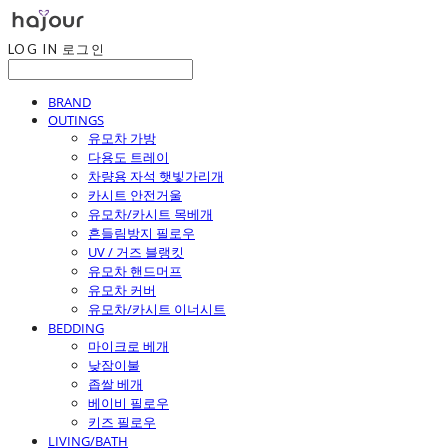
LOG IN
로그인
BRAND
OUTINGS
유모차 가방
다용도 트레이
차량용 자석 햇빛가리개
카시트 안전거울
유모차/카시트 목베개
흔들림방지 필로우
UV / 거즈 블랭킷
유모차 핸드머프
유모차 커버
유모차/카시트 이너시트
BEDDING
마이크로 베개
낮잠이불
좁쌀 베개
베이비 필로우
키즈 필로우
LIVING/BATH