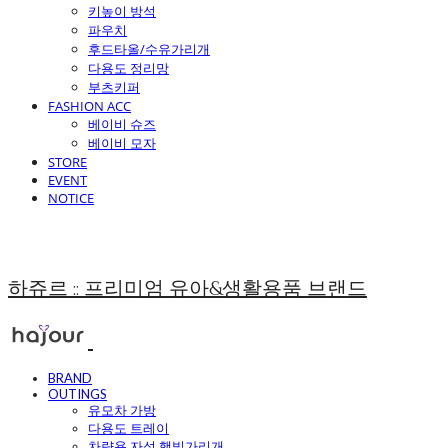
키높이 방석
파우치
후드타올/수유가리개
다용도 정리망
부츠키퍼
FASHION ACC
베이비 슈즈
베이비 모자
STORE
EVENT
NOTICE
하쥬르 :: 프리미엄 유아&생활용품 브랜드
BRAND
OUTINGS
유모차 가방
다용도 트레이
차량용 자석 햇빛가리개