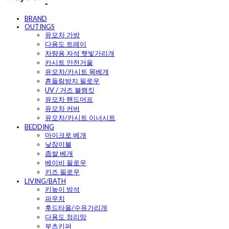
BRAND
OUTINGS
유모차 가방
다용도 트레이
차량용 자석 햇빛가리개
카시트 안전거울
유모차/카시트 목베개
흔들림방지 필로우
UV / 거즈 블랭킷
유모차 핸드머프
유모차 커버
유모차/카시트 이너시트
BEDDING
마이크로 베개
낮잠이불
좁쌀 베개
베이비 필로우
키즈 필로우
LIVING/BATH
키높이 방석
파우치
후드타올/수유가리개
다용도 정리망
부츠키퍼