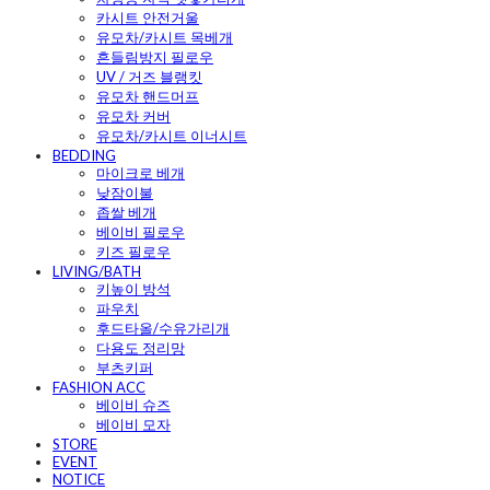
카시트 안전거울
유모차/카시트 목베개
흔들림방지 필로우
UV / 거즈 블랭킷
유모차 핸드머프
유모차 커버
유모차/카시트 이너시트
BEDDING
마이크로 베개
낮잠이불
좁쌀 베개
베이비 필로우
키즈 필로우
LIVING/BATH
키높이 방석
파우치
후드타올/수유가리개
다용도 정리망
부츠키퍼
FASHION ACC
베이비 슈즈
베이비 모자
STORE
EVENT
NOTICE