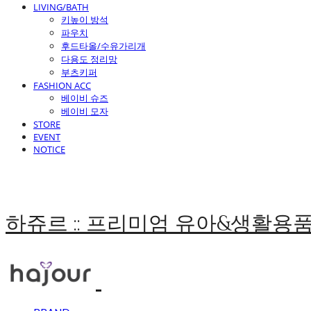
LIVING/BATH
키높이 방석
파우치
후드타올/수유가리개
다용도 정리망
부츠키퍼
FASHION ACC
베이비 슈즈
베이비 모자
STORE
EVENT
NOTICE
하쥬르 :: 프리미엄 유아&생활용