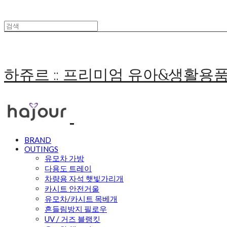
하쥬르 :: 프리미엄 유아&생활용
BRAND
OUTINGS
유모차 가방
다용도 트레이
차량용 자석 햇빛가리개
카시트 안전거울
유모차/카시트 목베개
흔들림방지 필로우
UV / 거즈 블랭킷