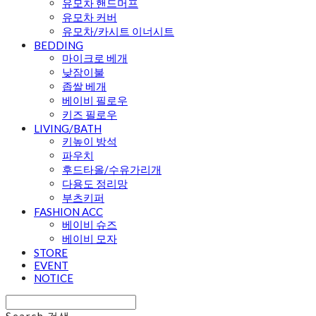
유모차 핸드머프
유모차 커버
유모차/카시트 이너시트
BEDDING
마이크로 베개
낮잠이불
좁쌀 베개
베이비 필로우
키즈 필로우
LIVING/BATH
키높이 방석
파우치
후드타올/수유가리개
다용도 정리망
부츠키퍼
FASHION ACC
베이비 슈즈
베이비 모자
STORE
EVENT
NOTICE
Search
검색