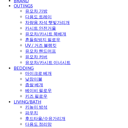
BRAND
OUTINGS
유모차 가방
다용도 트레이
차량용 자석 햇빛가리개
카시트 안전거울
유모차/카시트 목베개
흔들림방지 필로우
UV / 거즈 블랭킷
유모차 핸드머프
유모차 커버
유모차/카시트 이너시트
BEDDING
마이크로 베개
낮잠이불
좁쌀 베개
베이비 필로우
키즈 필로우
LIVING/BATH
키높이 방석
파우치
후드타올/수유가리개
다용도 정리망