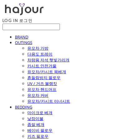
LOG IN
로그인
BRAND
OUTINGS
유모차 가방
다용도 트레이
차량용 자석 햇빛가리개
카시트 안전거울
유모차/카시트 목베개
흔들림방지 필로우
UV / 거즈 블랭킷
유모차 핸드머프
유모차 커버
유모차/카시트 이너시트
BEDDING
마이크로 베개
낮잠이불
좁쌀 베개
베이비 필로우
키즈 필로우