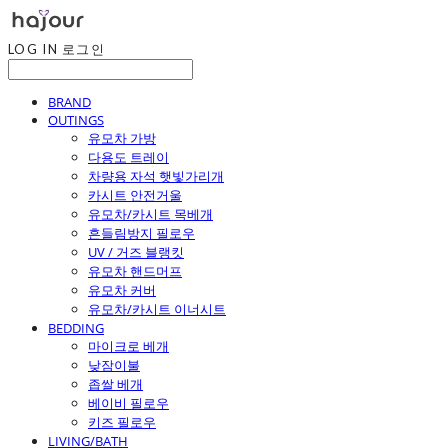
LOG IN
로그인
BRAND
OUTINGS
유모차 가방
다용도 트레이
차량용 자석 햇빛가리개
카시트 안전거울
유모차/카시트 목베개
흔들림방지 필로우
UV / 거즈 블랭킷
유모차 핸드머프
유모차 커버
유모차/카시트 이너시트
BEDDING
마이크로 베개
낮잠이불
좁쌀 베개
베이비 필로우
키즈 필로우
LIVING/BATH