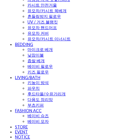
카시트 안전거울
유모차/카시트 목베개
흔들림방지 필로우
UV / 거즈 블랭킷
유모차 핸드머프
유모차 커버
유모차/카시트 이너시트
BEDDING
마이크로 베개
낮잠이불
좁쌀 베개
베이비 필로우
키즈 필로우
LIVING/BATH
키높이 방석
파우치
후드타올/수유가리개
다용도 정리망
부츠키퍼
FASHION ACC
베이비 슈즈
베이비 모자
STORE
EVENT
NOTICE