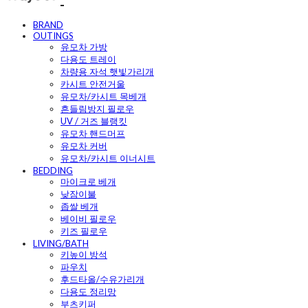
BRAND
OUTINGS
유모차 가방
다용도 트레이
차량용 자석 햇빛가리개
카시트 안전거울
유모차/카시트 목베개
흔들림방지 필로우
UV / 거즈 블랭킷
유모차 핸드머프
유모차 커버
유모차/카시트 이너시트
BEDDING
마이크로 베개
낮잠이불
좁쌀 베개
베이비 필로우
키즈 필로우
LIVING/BATH
키높이 방석
파우치
후드타올/수유가리개
다용도 정리망
부츠키퍼