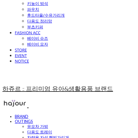
키높이 방석
파우치
후드타올/수유가리개
다용도 정리망
부츠키퍼
FASHION ACC
베이비 슈즈
베이비 모자
STORE
EVENT
NOTICE
하쥬르 :: 프리미엄 유아&생활용품 브랜드
BRAND
OUTINGS
유모차 가방
다용도 트레이
차량용 자석 햇빛가리개