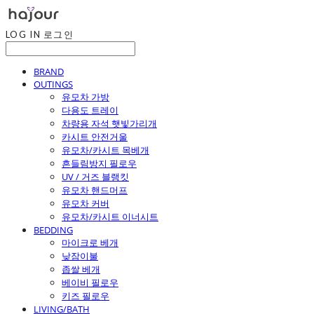
LOG IN
로그인
BRAND
OUTINGS
유모차 가방
다용도 트레이
차량용 자석 햇빛가리개
카시트 안전거울
유모차/카시트 목베개
흔들림방지 필로우
UV / 거즈 블랭킷
유모차 핸드머프
유모차 커버
유모차/카시트 이너시트
BEDDING
마이크로 베개
낮잠이불
좁쌀 베개
베이비 필로우
키즈 필로우
LIVING/BATH