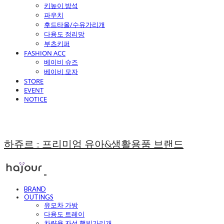
키높이 방석
파우치
후드타올/수유가리개
다용도 정리망
부츠키퍼
FASHION ACC
베이비 슈즈
베이비 모자
STORE
EVENT
NOTICE
하쥬르 :: 프리미엄 유아&생활용품 브랜드
BRAND
OUTINGS
유모차 가방
다용도 트레이
차량용 자석 햇빛가리개