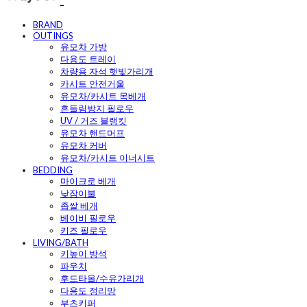
BRAND
OUTINGS
유모차 가방
다용도 트레이
차량용 자석 햇빛가리개
카시트 안전거울
유모차/카시트 목베개
흔들림방지 필로우
UV / 거즈 블랭킷
유모차 핸드머프
유모차 커버
유모차/카시트 이너시트
BEDDING
마이크로 베개
낮잠이불
좁쌀 베개
베이비 필로우
키즈 필로우
LIVING/BATH
키높이 방석
파우치
후드타올/수유가리개
다용도 정리망
부츠키퍼