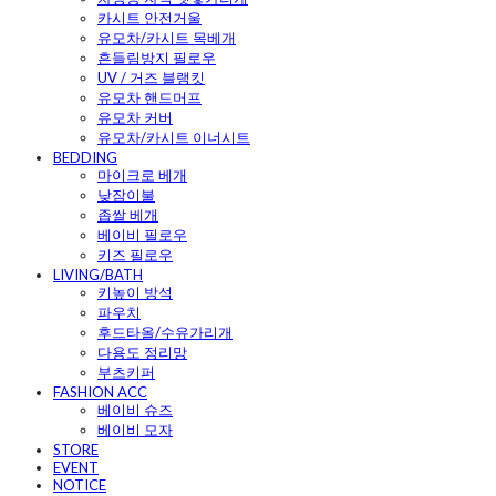
카시트 안전거울
유모차/카시트 목베개
흔들림방지 필로우
UV / 거즈 블랭킷
유모차 핸드머프
유모차 커버
유모차/카시트 이너시트
BEDDING
마이크로 베개
낮잠이불
좁쌀 베개
베이비 필로우
키즈 필로우
LIVING/BATH
키높이 방석
파우치
후드타올/수유가리개
다용도 정리망
부츠키퍼
FASHION ACC
베이비 슈즈
베이비 모자
STORE
EVENT
NOTICE